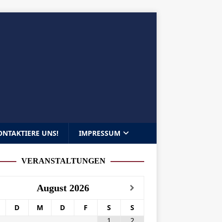
ONTAKTIERE UNS!
IMPRESSUM
VERANSTALTUNGEN
August
2026
D
M
D
F
S
S
1
2