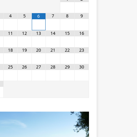
4
5
7
8
9
6
11
12
13
14
15
16
18
19
20
21
22
23
25
26
27
28
29
30