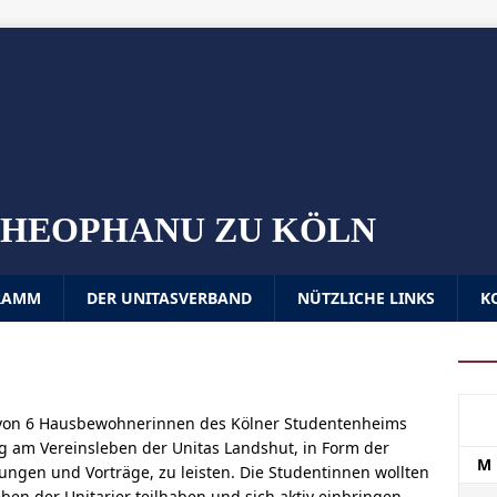
S THEOPHANU ZU KÖLN
RAMM
DER UNITASVERBAND
NÜTZLICHE LINKS
K
 von 6 Hausbewohnerinnen des Kölner Studentenheims
ag am Vereinsleben der Unitas Landshut, in Form der
M
ungen und Vorträge, zu leisten. Die Studentinnen wollten
n der Unitarier teilhaben und sich aktiv einbringen.