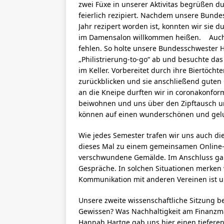
zwei Füxe in unserer Aktivitas begrüßen d
feierlich rezipiert. Nachdem unsere Bund
Jahr rezipert worden ist, konnten wir sie 
im Damensalon willkommen heißen. Auch e
fehlen. So holte unsere Bundesschwester 
„Philistrierung-to-go“ ab und besuchte d
im Keller. Vorbereitet durch ihre Biertöcht
zurückblicken und sie anschließend guten 
an die Kneipe durften wir in coronakonfor
beiwohnen und uns über den Zipftausch u
können auf einen wunderschönen und gel
Wie jedes Semester trafen wir uns auch 
dieses Mal zu einem gemeinsamen Online-
verschwundene Gemälde. Im Anschluss gab
Gespräche. In solchen Situationen merken
Kommunikation mit anderen Vereinen ist u
Unsere zweite wissenschaftliche Sitzung b
Gewissen? Was Nachhaltigkeit am Finanzma
Hannah Hartge gab uns hier einen tieferen 