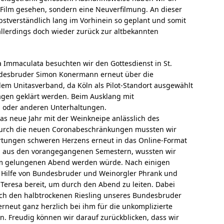
 Film gesehen, sondern eine Neuverfilmung. An dieser
lbstverständlich lang im Vorhinein so geplant und somit
allerdings doch wieder zurück zur altbekannten
a Immaculata besuchten wir den Gottesdienst in St.
undesbruder Simon Konermann erneut über die
 Unitasverband, da Köln als Pilot-Standort ausgewählt
agen geklärt werden. Beim Ausklang mit
n oder anderen Unterhaltungen.
as neue Jahr mit der Weinkneipe anlässlich des
. Durch die neuen Coronabeschränkungen mussten wir
rtungen schweren Herzens erneut in das Online-Format
n aus den vorangegangenen Semestern, wussten wir
em gelungenen Abend werden würde. Nach einigen
Hilfe von Bundesbruder und Weinorgler Phrank und
Teresa bereit, um durch den Abend zu leiten. Dabei
ch den halbtrockenen Riesling unseres Bundesbruder
erneut ganz herzlich bei ihm für die unkomplizierte
 Freudig können wir darauf zurückblicken, dass wir