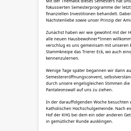
Mit der Thematik dieses Semesters hat unse
fokussierten Semesterprogramme der letzte
finanziellen Investitionen behandelt. Dabe
Nächstenliebe sowie unser Prinzip der Amic
Zunächst haben wir wie gewohnt mit der 
alle neuen Hausbewohner*Innen willkomme
verschlug es uns gemeinsam mit unseren 
Stammkneipe das Trierer Eck, wo auch eini
kennenzul
Wenige Tage später begannen wir dann auc
Semestereröffnungsconvent, selbstverstän
durch unsere engelsgleichen Stimmen die 
Pantaleonswall auf uns zu ziehen.
In der darauffolgenden Woche besuchten w
Katholischen Hochschulgemeinde. Nach ei
Hof der KHG bei dem ein oder anderen Get
in gemütlicher Runde ausklingen.