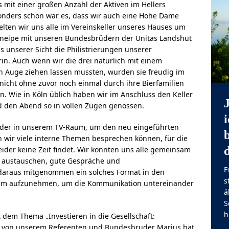
mit einer großen Anzahl der Aktiven im Hellers
onders schön war es, dass wir auch eine Hohe Dame
ten wir uns alle im Vereinskeller unseres Hauses um
neipe mit unseren Bundesbrüdern der Unitas Landshut
 unserer Sicht die Philistrierungen unserer
n. Auch wenn wir die drei natürlich mit einem
 Auge ziehen lassen mussten, wurden sie freudig im
icht ohne zuvor noch einmal durch ihre Bierfamilien
ten. Wie in Köln üblich haben wir im Anschluss den Keller
nd den Abend so in vollen Zügen genossen.
wieder in unserem TV-Raum, um den neu eingeführten
 wir viele interne Themen besprechen können, für die
ider keine Zeit findet. Wir konnten uns alle gemeinsam
austauschen, gute Gespräche und
E
 daraus mitgenommen ein solches Format in den
s
amm aufzunehmen, um die Kommunikation untereinander
ä
S
h
 dem Thema „Investieren in die Gesellschaft:
von unserem Referenten und Bundesbruder Marius hat