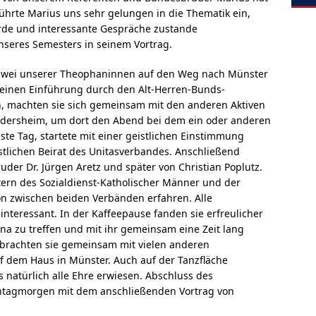
ührte Marius uns sehr gelungen in die Thematik ein,
rde und interessante Gespräche zustande
nseres Semesters in seinem Vortrag.
wei unserer Theophaninnen auf den Weg nach Münster
leinen Einführung durch den Alt-Herren-Bunds-
n, machten sie sich gemeinsam mit den anderen Aktiven
dersheim, um dort den Abend bei dem ein oder anderen
ste Tag, startete mit einer geistlichen Einstimmung
lichen Beirat des Unitasverbandes. Anschließend
der Dr. Jürgen Aretz und später von Christian Poplutz.
etern des Sozialdienst-Katholischer Männer und der
on zwischen beiden Verbänden erfahren. Alle
nteressant. In der Kaffeepause fanden sie erfreulicher
a zu treffen und mit ihr gemeinsam eine Zeit lang
rachten sie gemeinsam mit vielen anderen
dem Haus in Münster. Auch auf der Tanzfläche
 natürlich alle Ehre erwiesen. Abschluss des
nntagmorgen mit dem anschließenden Vortrag von