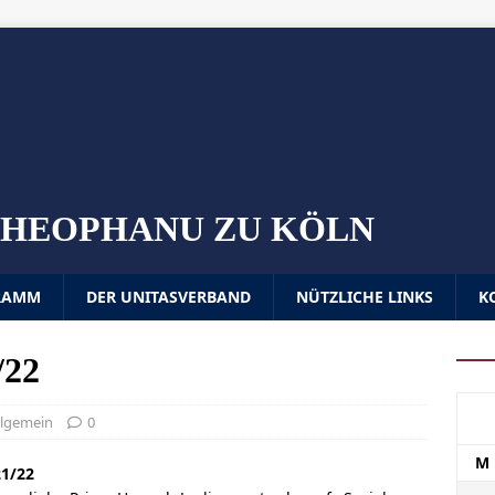
S THEOPHANU ZU KÖLN
RAMM
DER UNITASVERBAND
NÜTZLICHE LINKS
K
/22
llgemein
0
M
21/22