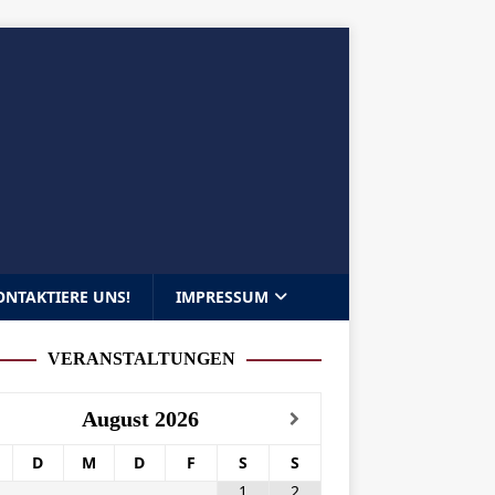
ONTAKTIERE UNS!
IMPRESSUM
VERANSTALTUNGEN
August
2026
D
M
D
F
S
S
1
2