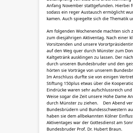
Anfang November stattgefunden. Hierbei f
sodass ein reger Austausch ermöglicht wu
kamen. Auch spiegelte sich die Thematik u
Am folgenden Wochenende machten sich z
zum diesjährigen Aktiventag. Nach einer k
Vorsitzenden und unsere Vorortpräsidenti
auf den Weg quer durch Münster zum Don
Kaltgetränk ausklingen zu lassen. Der näch
durch unseren Bundesbruder und den geist
hörten sie Vorträge von unserem Bundesbru
Im Anschluss durfte sie von einigen Vertr
Stiftung 150plus etwas über die Kooperati
Eindrücke waren sehr aufschlussreich und i
Weise sogar die Zeit unsere Hohe Dame Ann
durch Münster zu ziehen. Den Abend verb
Bundesbrüdern und Bundesschwestern auf 
haben sie dem allbekannten Kölner Einfluss
Aktiventages war der Gottesdienst am So
Bundesbruder Prof. Dr. Hubert Braun.