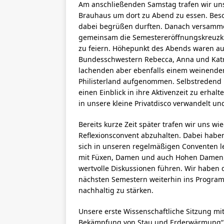
Am anschließenden Samstag trafen wir uns 
Brauhaus um dort zu Abend zu essen. Bes
dabei begrüßen durften. Danach versammel
gemeinsam die Semestereröffnungskreuzk
zu feiern. Höhepunkt des Abends waren aus
Bundesschwestern Rebecca, Anna und Katri
lachenden aber ebenfalls einem weinenden
Philisterland aufgenommen. Selbstredend n
einen Einblick in ihre Aktivenzeit zu erhal
in unsere kleine Privatdisco verwandelt u
Bereits kurze Zeit später trafen wir uns 
Reflexionsconvent abzuhalten. Dabei haben
sich in unseren regelmäßigen Conventen le
mit Füxen, Damen und auch Hohen Damen 
wertvolle Diskussionen führen. Wir haben
nächsten Semestern weiterhin ins Progr
nachhaltig zu stärken.
Unsere erste Wissenschaftliche Sitzung mit
Bekämpfung von Stau und Erderwärmung“ 