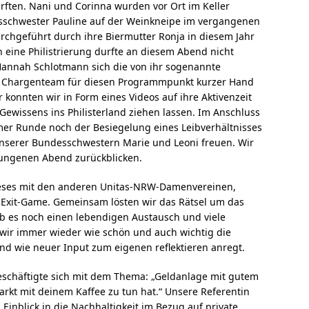
urften. Nani und Corinna wurden vor Ort im Keller
esschwester Pauline auf der Weinkneipe im vergangenen
durchgeführt durch ihre Biermutter Ronja in diesem Jahr
ine Philistrierung durfte an diesem Abend nicht
Hannah Schlotmann sich die von ihr sogenannte
as Chargenteam für diesen Programmpunkt kurzer Hand
er konnten wir in Form eines Videos auf ihre Aktivenzeit
Gewissens ins Philisterland ziehen lassen. Im Anschluss
mer Runde noch der Besiegelung eines Leibverhältnisses
nserer Bundesschwestern Marie und Leoni freuen. Wir
ungenen Abend zurückblicken.
dieses mit den anderen Unitas-NRW-Damenvereinen,
Exit-Game. Gemeinsam lösten wir das Rätsel um das
 es noch einen lebendigen Austausch und viele
 wir immer wieder wie schön und auch wichtig die
nd wie neuer Input zum eigenen reflektieren anregt.
eschäftigte sich mit dem Thema: „Geldanlage mit gutem
rkt mit deinem Kaffee zu tun hat.“ Unsere Referentin
Einblick in die Nachhaltigkeit im Bezug auf private