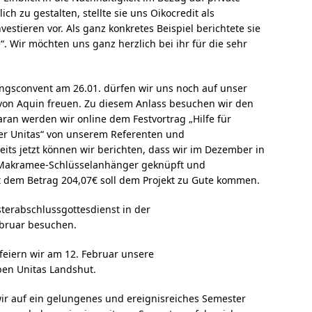
ch zu gestalten, stellte sie uns Oikocredit als
estieren vor. Als ganz konkretes Beispiel berichtete sie
“. Wir möchten uns ganz herzlich bei ihr für die sehr
gsconvent am 26.01. dürfen wir uns noch auf unser
 von Aquin freuen. Zu diesem Anlass besuchen wir den
daran werden wir online dem Festvortrag „Hilfe für
 der Unitas“ von unserem Referenten und
its jetzt können wir berichten, dass wir im Dezember in
 Makramee-Schlüsselanhänger geknüpft und
t dem Betrag 204,07€ soll dem Projekt zu Gute kommen.
erabschlussgottesdienst in der
bruar besuchen.
feiern wir am 12. Februar unsere
ben Unitas Landshut.
ir auf ein gelungenes und ereignisreiches Semester