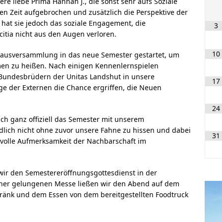
re liebe Prima Hannah J., die sonst sehr aufs Soziale
n Zeit aufgebrochen und zusätzlich die Perspektive der
i hat sie jedoch das soziale Engagement, die
3
itia nicht aus den Augen verloren.
10
Hausversammlung in das neue Semester gestartet, um
n zu heißen. Nach einigen Kennenlernspielen
Bundesbrüdern der Unitas Landshut in unsere
17
ge der Externen die Chance ergriffen, die Neuen
ernen.
24
h ganz offiziell das Semester mit unserem
dlich nicht ohne zuvor unsere Fahne zu hissen und dabei
31
volle Aufmerksamkeit der Nachbarschaft im
ir den Semestereröffnungsgottesdienst in der
ner gelungenen Messe ließen wir den Abend auf dem
ränk und dem Essen von dem bereitgestellten Foodtruck