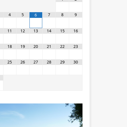
4
5
7
8
9
6
11
12
13
14
15
16
18
19
20
21
22
23
25
26
27
28
29
30