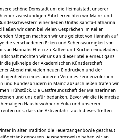
unsere schöne Domstadt um die Heimatstadt unserer
 einer zweistündigen Fahrt erreichten wir Mainz und
Bundesschwestern einer lieben Unitas Sancta-Catharina
ließen wir dann bei vielen Gesprächen im Keller
enden Morgen machten wir uns geleitet von Hannah auf
lye die verschiedenen Ecken und Sehenswürdigkeit von
r von Hannahs Eltern zu Kaffee und Kuchen eingeladen,
ndschaft möchten wir uns an dieser Stelle erneut ganz
r die Julkneipe der Akademischen Künstlerschaft
gener Abend mit vielen neuen Eindrücken und der
epflogenheiten eines anderen Vereines kennenzulernen.
rn und Bundesbrüdern in Mainz abzuschließen trafen wir
en Frühstück. Die Gastfreundschaft der Mainzerinnen
etonen und uns dafür bedanken. Bevor wir die Heimreise
r ehemaligen Hausbewohnerin Yulia und unserem
reuten uns, dass die Aktivenfahrt auch dieses Treffen
inter in alter Tradition die Feuerzangenbowle geschaut
Heißgetränk genossen. Ausnahmsweise haben wir an